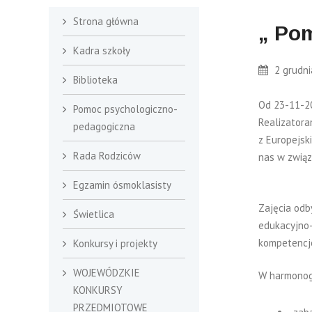
Strona główna
„ Pom
Kadra szkoły
2 grudni
Biblioteka
Od 23-11-20
Pomoc psychologiczno-
Realizatora
pedagogiczna
z Europejsk
Rada Rodziców
nas w związ
Egzamin ósmoklasisty
Zajęcia odb
Świetlica
edukacyjno-
kompetencj
Konkursy i projekty
WOJEWÓDZKIE
W harmonogr
KONKURSY
PRZEDMIOTOWE