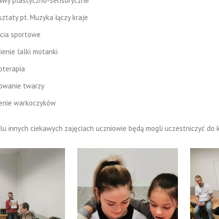
awy plastyczno-sensoryczne
ztaty pt. Muzyka łączy kraje
ęcia sportowe
ienie lalki motanki
oterapia
owanie twarzy
ienie warkoczyków
elu innych ciekawych zajęciach uczniowie będą mogli uczestniczyć do 