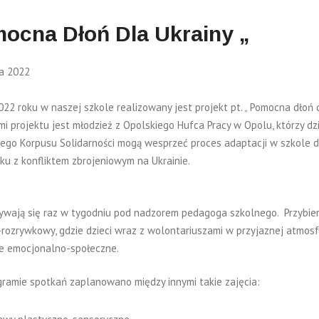
ocna Dłoń Dla Ukrainy „
a 2022
22 roku w naszej szkole realizowany jest projekt pt. „ Pomocna dłoń d
mi projektu jest młodzież z Opolskiego Hufca Pracy w Opolu, którzy d
iego Korpusu Solidarności mogą wesprzeć proces adaptacji w szkole d
ku z konfliktem zbrojeniowym na Ukrainie.
ywają się raz w tygodniu pod nadzorem pedagoga szkolnego. Przybier
rozrywkowy, gdzie dzieci wraz z wolontariuszami w przyjaznej atmosf
e emocjonalno-społeczne.
amie spotkań zaplanowano między innymi takie zajęcia: