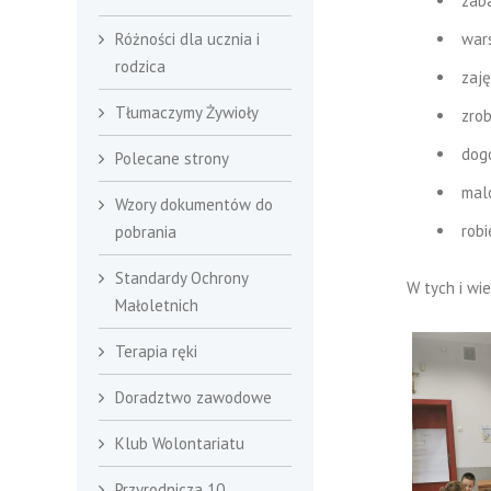
zab
wars
Różności dla ucznia i
rodzica
zaj
Tłumaczymy Żywioły
zrob
dog
Polecane strony
mal
Wzory dokumentów do
rob
pobrania
Standardy Ochrony
W tych i wi
Małoletnich
Terapia ręki
Doradztwo zawodowe
Klub Wolontariatu
Przyrodnicza 10