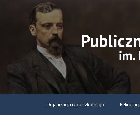
Skip
to
content
Publicz
im.
Organizacja roku szkolnego
Rekrutacj